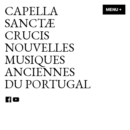
Accéder
CAPELLA
MENU
+
EX
CO
au
SANCTÆ
contenu
CRUCIS
NOUVELLES
MUSIQUES
ANCIENNES
DU PORTUGAL
Facebook
Youtube